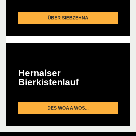
ÜBER SIEBZEHNA
Hernalser
Bierkistenlauf
DES WOA A WOS...